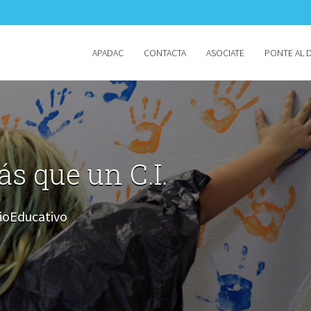
APADAC
CONTACTA
ASOCIATE
PONTE AL D
s que un C.I.
oEducativo