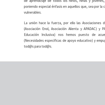
de aprendizaje de todos los niños, niñas y jóvenes,
poniendo especial énfasis en aquellos que, sea por la
vulnerables.
La unión hace la fuerza, por ello las Asociaciones 
(Asociación Enol, Asociación Alienta y APADAC) y PA
Educación Inclusiva) nos hemos puesto de acuer
(Necesidades especificas de apoyo educativo) y empuj
tod@s para tod@s.