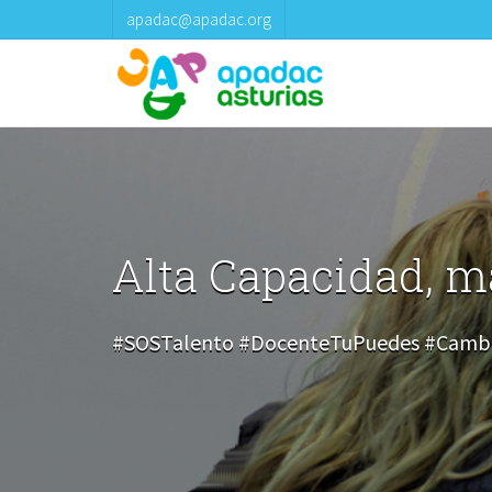
apadac@apadac.org
Alta Capacidad, má
#SOSTalento #DocenteTuPuedes #Cambi