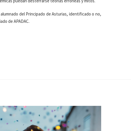
démicas puedan desterrarse teorías erróneas y mitos.
l alumnado del Principado de Asturias, identificado o no,
ciado de APADAC.