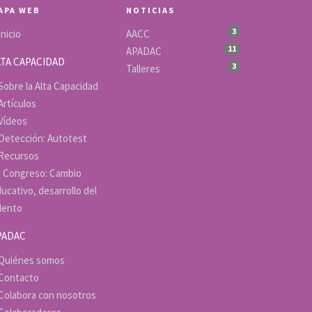
APA WEB
NOTICIAS
3
Inicio
AACC
11
APADAC
LTA CAPACIDAD
3
Talleres
Sobre la Alta Capacidad
Artículos
Vídeos
Detección: Autotest
Recursos
I Congreso: Cambio
ucativo, desarrollo del
lento
PADAC
Quiénes somos
Contacto
Colabora con nosotros