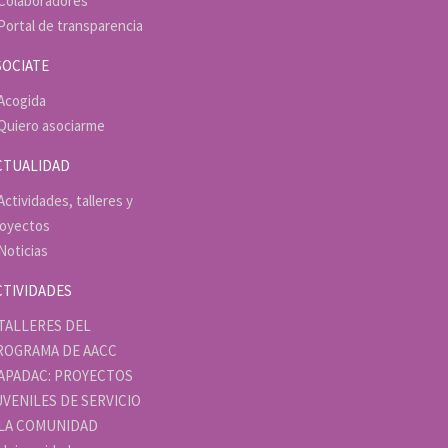
Colaboradores
Portal de transparencia
SOCIATE
Acogida
Quiero asociarme
CTUALIDAD
Actividades, talleres y
royectos
Noticias
CTIVIDADES
TALLERES DEL
ROGRAMA DE AACC
APADAC: PROYECTOS
UVENILES DE SERVICIO
 LA COMUNIDAD