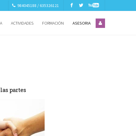
984045188 / 635326121
ÍA
ACTIVIDADES
FORMACIÓN
ASESORIA
las partes