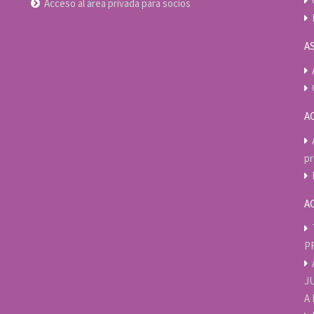
Acceso al área privada para socios
A
A
p
A
P
J
A